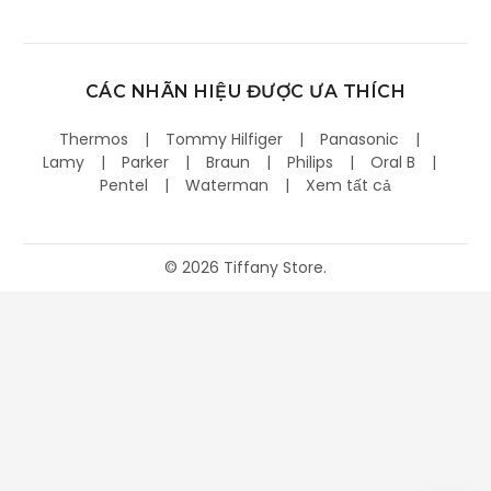
CÁC NHÃN HIỆU ĐƯỢC ƯA THÍCH
Thermos
Tommy Hilfiger
Panasonic
Lamy
Parker
Braun
Philips
Oral B
Pentel
Waterman
Xem tất cả
©
2026
Tiffany Store.