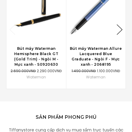
Bút máy Waterman
Bút máy Waterman Allure
Hemisphere Black GT
Lacquered Blue
B
(Gold Trim) - Ngòi M -
Graduate - Ngòi F - Mực
Mực xanh - S0920630
xanh - ‎2068195
2.690.000VNĐ
2.290.000VNĐ
1.490.000VNĐ
1.100.000VNĐ
3
Waterman
Waterman
SẢN PHẨM PHONG PHÚ
Tiffanystore cung cấp dịch vụ mua sắm trực tuyến các