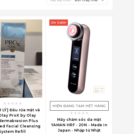
On Sale!
VÀO GIỎ MUA HÀNG
HIỆN ĐANG TẠM HẾT HÀNG
 LÝ] Đầu rửa mặt và
lay ProX by Olay
Máy chăm sóc da mặt
dermabrasion Plus
YAMAN HRF - 20N - Made in
ed Facial Cleansing
Japan - Nhập từ Nhật
System Refill