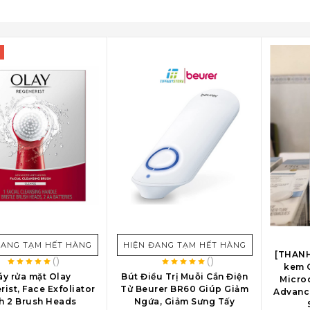
!
THÊM 
ĐANG TẠM HẾT HÀNG
HIỆN ĐANG TẠM HẾT HÀNG
[THANH
(
)
(
)
kem O
y rửa mặt Olay
Bút Điều Trị Muỗi Cắn Điện
Micro
ist, Face Exfoliator
Tử Beurer BR60 Giúp Giảm
Advanc
h 2 Brush Heads
Ngứa, Giảm Sưng Tấy