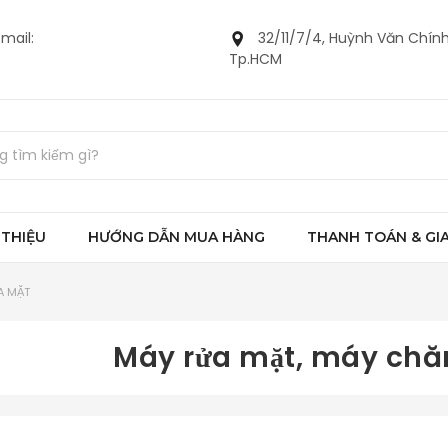
mail:
32/11/7/4, Huỳnh Văn Chính
Tp.HCM
 THIỆU
HƯỚNG DẪN MUA HÀNG
THANH TOÁN & GI
A MẶT
Máy rửa mặt, máy chă