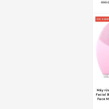
990.
On Sale
THÊM 
Máy rử
Facial 
Face M