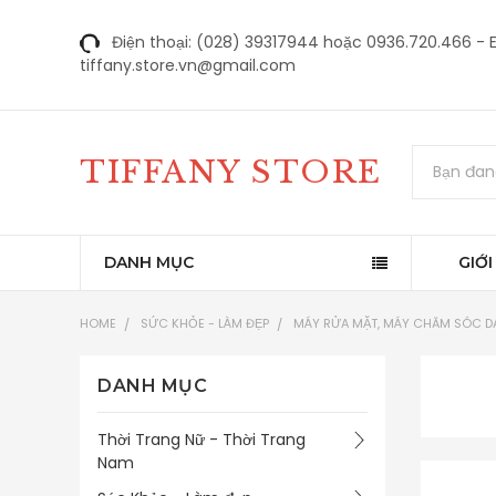
Điện thoại: (028) 39317944 hoặc 0936.720.466 - E
tiffany.store.vn@gmail.com
Tìm
TIFFANY STORE
kiếm
DANH MỤC
GIỚI
HOME
SỨC KHỎE - LÀM ĐẸP
MÁY RỬA MẶT, MÁY CHĂM SÓC D
DANH MỤC
Thời Trang Nữ - Thời Trang
Nam