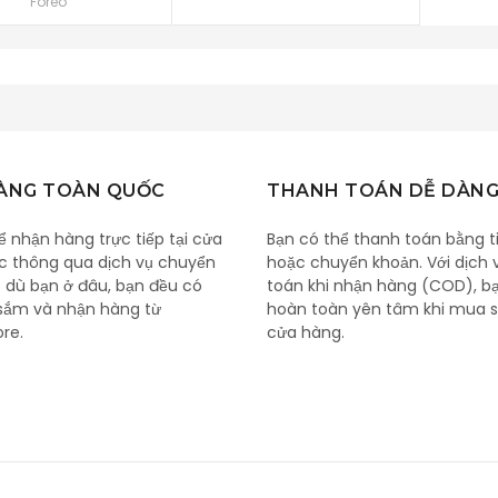
Foreo
HÀNG TOÀN QUỐC
THANH TOÁN DỄ DÀN
ể nhận hàng trực tiếp tại cửa
Bạn có thể thanh toán bằng t
c thông qua dịch vụ chuyển
hoặc chuyển khoản. Với dịch 
 dù bạn ở đâu, bạn đều có
toán khi nhận hàng (COD), b
sắm và nhận hàng từ
hoàn toàn yên tâm khi mua s
ore.
cửa hàng.