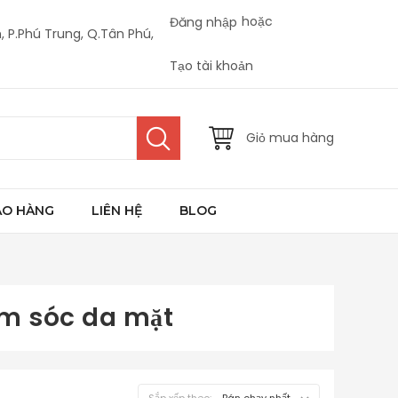
hoặc
Đăng nhập
, P.Phú Trung, Q.Tân Phú,
Tạo tài khoản
Giỏ mua hàng
AO HÀNG
LIÊN HỆ
BLOG
m sóc da mặt
Sắp xếp theo: