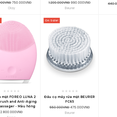
000VNĐ
750.000VNĐ
1.200.000VNĐ
990.000VNĐ
440.
Olay
Beurer
!
On Sale!
VÀO GIỎ MUA HÀNG
THÊM VÀO GIỎ MUA HÀNG
a mặt FOREO LUNA 2
Đầu cọ máy rửa mặt BEURER
Brush and Anti-Aging
FC65
assager - Màu hồng
550.000VNĐ
475.000VNĐ
2.800.000VNĐ
Beurer