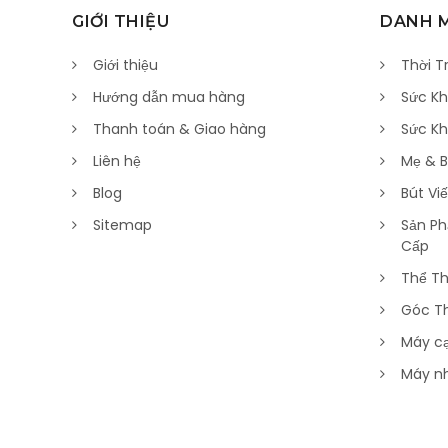
GIỚI THIỆU
DANH 
Giới thiệu
Thời T
Hướng dẫn mua hàng
Sức Kh
Thanh toán & Giao hàng
Sức K
Liên hệ
Mẹ & 
Blog
Bút Vi
Sitemap
Sản Ph
Cấp
Thể Th
Góc T
Máy c
Máy n