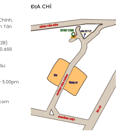
ĐỊA CHỈ
Chính,
n Tân
028)
0.466
áu:
- 5.00pm
.com