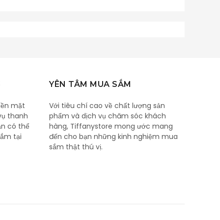
G
YÊN TÂM MUA SẮM
iền mặt
Với tiêu chí cao về chất lượng sản
vụ thanh
phẩm và dịch vụ chăm sóc khách
ạn có thể
hàng, Tiffanystore mong ước mang
ắm tại
đến cho bạn những kinh nghiệm mua
sắm thật thú vị.