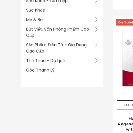
Sức Khỏe - Làm đẹp
Sức Khỏe
Mẹ & Bé
On Sale
Bút Viết, Văn Phòng Phẩm Cao
Cấp
Sản Phẩm Điện Tử - Gia Dụng
Cao Cấp
Thể Thao - Du Lịch
Góc Thanh Lý
HIỆN 
Má
Regener
wit