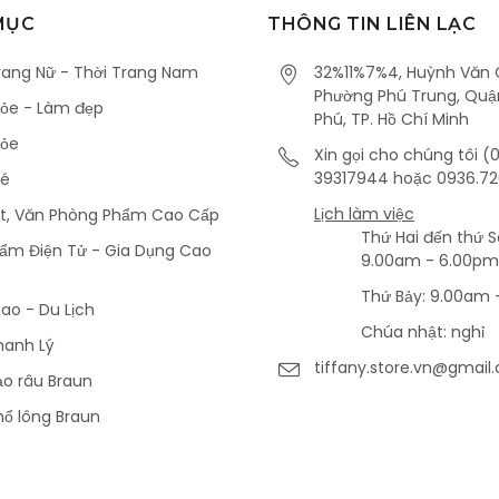
MỤC
THÔNG TIN LIÊN LẠC
rang Nữ - Thời Trang Nam
32%11%7%4, Huỳnh Văn 
Phường Phú Trung, Quậ
ỏe - Làm đẹp
Phú, TP. Hồ Chí Minh
hỏe
Xin gọi cho chúng tôi (
39317944 hoặc 0936.72
Bé
Lịch làm việc
ết, Văn Phòng Phẩm Cao Cấp
Thứ Hai đến thứ S
ẩm Điện Tử - Gia Dụng Cao
9.00am - 6.00pm
Thứ Bảy: 9.00am 
ao - Du Lịch
Chúa nhật: nghỉ
hanh Lý
tiffany.store.vn@gmail
ạo râu Braun
hổ lông Braun