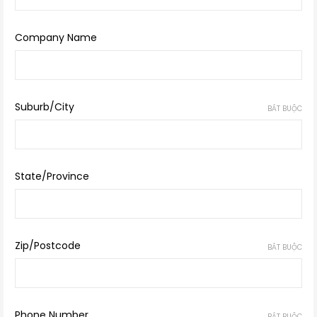
Company Name
Suburb/City
BẮT BUỘC
State/Province
Zip/Postcode
BẮT BUỘC
Phone Number
BẮT BUỘC