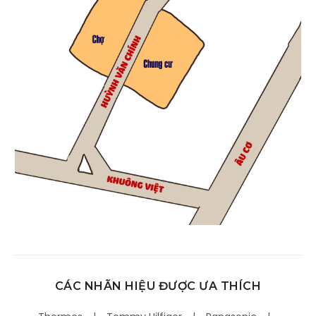
CÁC NHÃN HIỆU ĐƯỢC ƯA THÍCH