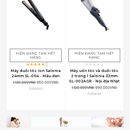
HIỆN ĐANG TẠM HẾT
HIỆN ĐANG TẠM HẾT
HÀNG
HÀNG
(
)
Máy duỗi tóc Ion Salonia
Máy uốn tóc và duỗi tóc
24mm ‎SL-004 - Màu đen
2 trong 1 Salonia 32mm
SL-002AGR - Nội địa Nhật
1.120.000VNĐ
950.000VNĐ
1.120.000VNĐ
990.000VNĐ
Salonia
Salonia