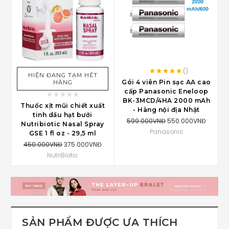
(
)
HIỆN ĐANG TẠM HẾT
Gói 4 viên Pin sạc AA cao
HÀNG
cấp Panasonic Eneloop
BK-3MCD/4HA 2000 mAh
Thuốc xịt mũi chiết xuất
- Hàng nội địa Nhật
tinh dầu hạt bưởi
599.000VNĐ
550.000VNĐ
Nutribiotic Nasal Spray
Panasonic
GSE 1 fl oz - 29,5 ml
450.000VNĐ
375.000VNĐ
NutriBiotic
SẢN PHẨM ĐƯỢC ƯA THÍCH