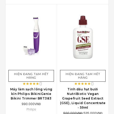
HIỆN ĐANG TẠM HẾT
HIỆN ĐANG TẠM HẾT
HÀNG
HÀNG
(
)
(
)
Máy làm sạch lông vùng
Tinh dầu hạt bưởi
kín Philips BikiniGenie
NutriBiotic Vegan
Bikini Trimmer BRT383
Grapefruit Seed Extract
(GSE), Liquid Concentrate
990.000VNĐ
- 59ml
Philips
590.000VNĐ
535.000VNĐ