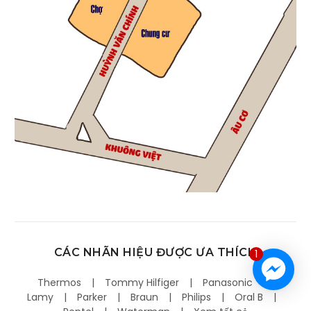
CÁC NHÃN HIỆU ĐƯỢC ƯA THÍCH
1
Thermos
Tommy Hilfiger
Panasonic
Lamy
Parker
Braun
Philips
Oral B