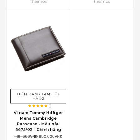
Thermos
Thermos
HIỆN ĐANG TẠM HẾT
HÀNG
(
)
Ví nam Tommy Hilfiger
Mens Cambridge
Passcase - Màu nâu
5675/02 - Chính hãng
1.161.600VNĐ
950.000VNĐ