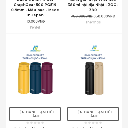
GraphGear 500 PG519
380ml nội địa Nhật - JOO-
0.9mm - Màu bạc - Made
380
In Japan
750.000VNĐ
650.000VNĐ
110.000VNĐ
Thermos
Pentel
HIỆN ĐANG TẠM HẾT
HIỆN ĐANG TẠM HẾT
HÀNG
HÀNG