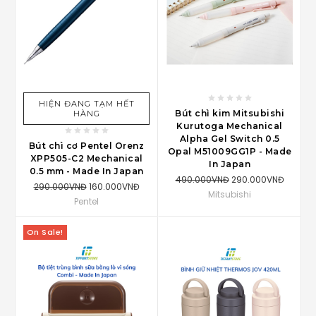
HIỆN ĐANG TẠM HẾT
Bút chì kim Mitsubishi
HÀNG
Kurutoga Mechanical
Alpha Gel Switch 0.5
Bút chì cơ Pentel Orenz
Opal M51009GG1P - Made
XPP505-C2 Mechanical
In Japan
0.5 mm - Made In Japan
490.000VNĐ
290.000VNĐ
290.000VNĐ
160.000VNĐ
Mitsubishi
Pentel
On Sale!