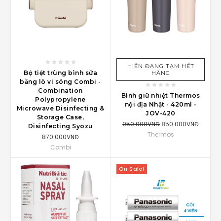
HIỆN ĐANG TẠM HẾT
Bộ tiệt trùng bình sữa
HÀNG
bằng lò vi sóng Combi -
Combination
Bình giữ nhiệt Thermos
Polypropylene
nội địa Nhật - 420ml -
Microwave Disinfecting &
JOV-420
Storage Case,
950.000VNĐ
850.000VNĐ
Disinfecting Syozu
Thermos
870.000VNĐ
Combi
On Sale!