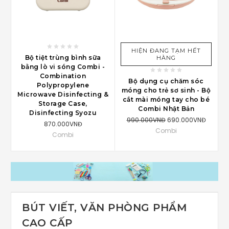
HIỆN ĐANG TẠM HẾT
Bộ tiệt trùng bình sữa
HÀNG
bằng lò vi sóng Combi -
Combination
Bộ dụng cụ chăm sóc
Polypropylene
móng cho trẻ sơ sinh - Bộ
Microwave Disinfecting &
cắt mài móng tay cho bé
Storage Case,
Combi Nhật Bản
Disinfecting Syozu
990.000VNĐ
690.000VNĐ
870.000VNĐ
Combi
Combi
BÚT VIẾT, VĂN PHÒNG PHẨM
CAO CẤP