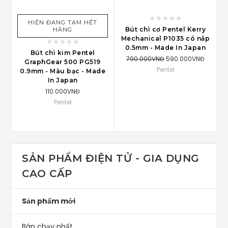
HIỆN ĐANG TẠM HẾT
Bút chì cơ Pentel Kerry
HÀNG
Mechanical P1035 có nắp
0.5mm - Made In Japan
Bút chì kim Pentel
790.000VNĐ
590.000VNĐ
GraphGear 500 PG519
Pentel
0.9mm - Màu bạc - Made
In Japan
110.000VNĐ
Pentel
SẢN PHẨM ĐIỆN TỬ - GIA DỤNG
CAO CẤP
Sản phẩm mới
Bán chạy nhất