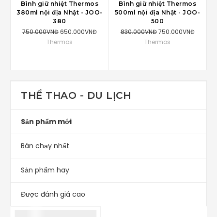
Bình giữ nhiệt Thermos
Bình giữ nhiệt Thermos
380ml nội địa Nhật - JOO-
500ml nội địa Nhật - JOO-
5
380
500
750.000VNĐ
650.000VNĐ
830.000VNĐ
750.000VNĐ
Thermos
Thermos
THỂ THAO - DU LỊCH
Sản phẩm mới
Bán chạy nhất
Sản phẩm hay
Được đánh giá cao