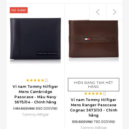
On Sale!
(
)
HIỆN ĐANG TẠM HẾT
Ví nam Tommy Hilfiger
HÀNG
Mens Cambridge
(
)
Passcase - Màu Navy
Ví nam Tommy Hilfiger
5675/04 - Chính hãng
Mens Ranger Passcase
1.161.600VNĐ
890.000VNĐ
Cognac 5673/03 - Chính
Tommy Hilfiger
hãng
919.600VNĐ
790.000VNĐ
Tommy Hilfiger