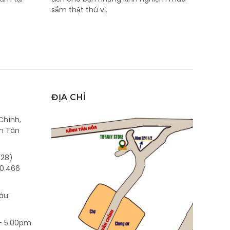
sắm thật thú vị.
ĐỊA CHỈ
Chính,
n Tân
028)
0.466
áu:
- 5.00pm