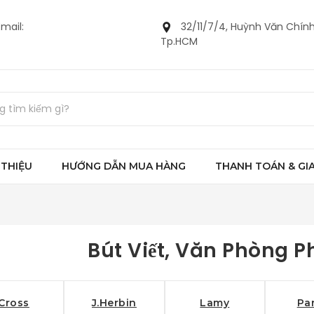
mail:
32/11/7/4, Huỳnh Văn Chính
Tp.HCM
 THIỆU
HƯỚNG DẪN MUA HÀNG
THANH TOÁN & GI
Bút Viết, Văn Phòng 
Cross
J.Herbin
Lamy
Pa