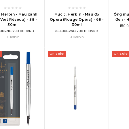
VÀO GIỎ MUA HÀNG
THÊM VÀO GIỎ MUA HÀNG
THÊM 
. Herbin - Màu xanh
Mực J. Herbin - Màu đỏ
Ống mự
Vert Réséda) - 38 -
Opera (Rouge Opéra) - 68 -
đen - 
30ml
30ml
150.
000VNĐ
290.000VNĐ
310.000VNĐ
290.000VNĐ
J.Herbin
J.Herbin
!
On Sale!
On Sale!