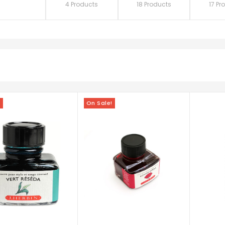
4 Products
18 Products
17 Pr
!
On Sale!