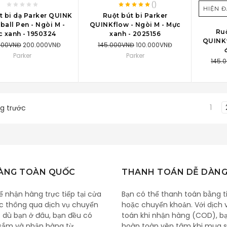
(
)
VÀO GIỎ MUA HÀNG
THÊM VÀO GIỎ MUA HÀNG
HIỆN 
t bi dạ Parker QUINK
Ruột bút bi Parker
ball Pen - Ngòi M -
QUINKflow - Ngòi M - Mực
Ruộ
 xanh - ‎1950324
xanh - 2025156
QUINKf
000VNĐ
200.000VNĐ
145.000VNĐ
100.000VNĐ
Parker
Parker
145.
1
g trước
HÀNG TOÀN QUỐC
THANH TOÁN DỄ DÀN
ể nhận hàng trực tiếp tại cửa
Bạn có thể thanh toán bằng t
c thông qua dịch vụ chuyển
hoặc chuyển khoản. Với dịch 
 dù bạn ở đâu, bạn đều có
toán khi nhận hàng (COD), b
sắm và nhận hàng từ
hoàn toàn yên tâm khi mua s