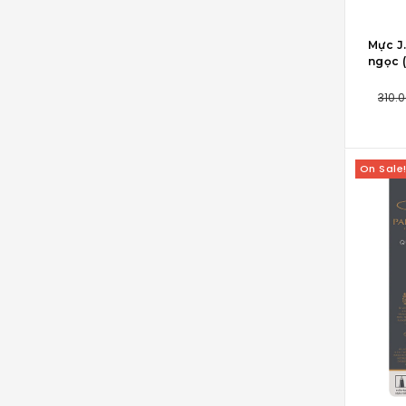
THÊM 
Mực J
ngọc (
310.
On Sale