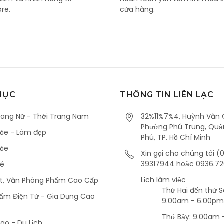
ore.
cửa hàng.
MỤC
THÔNG TIN LIÊN LẠC
rang Nữ - Thời Trang Nam
32%11%7%4, Huỳnh Văn 
Phường Phú Trung, Quậ
ỏe - Làm đẹp
Phú, TP. Hồ Chí Minh
hỏe
Xin gọi cho chúng tôi (
39317944 hoặc 0936.72
Bé
Lịch làm việc
ết, Văn Phòng Phẩm Cao Cấp
Thứ Hai đến thứ S
ẩm Điện Tử - Gia Dụng Cao
9.00am - 6.00pm
Thứ Bảy: 9.00am 
ao - Du Lịch