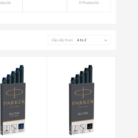
oducts
11 Products
Sắp xếp theo: