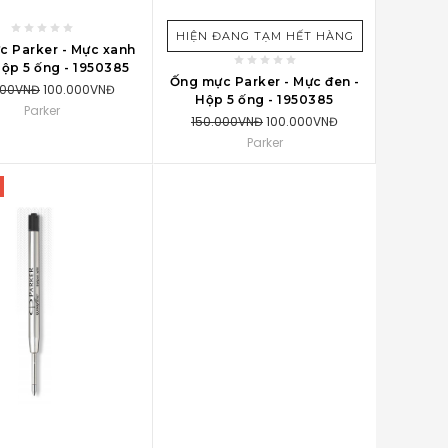
VÀO GIỎ MUA HÀNG
HIỆN ĐANG TẠM HẾT HÀNG
c Parker - Mực xanh
Hộp 5 ống - 1950385
Ống mực Parker - Mực đen -
000VNĐ
100.000VNĐ
Hộp 5 ống - 1950385
Parker
150.000VNĐ
100.000VNĐ
Parker