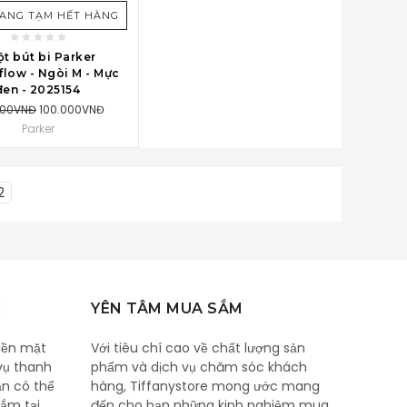
ĐANG TẠM HẾT HÀNG
t bút bi Parker
low - Ngòi M - Mực
đen - 2025154
000VNĐ
100.000VNĐ
Parker
2
G
YÊN TÂM MUA SẮM
iền mặt
Với tiêu chí cao về chất lượng sản
vụ thanh
phẩm và dịch vụ chăm sóc khách
ạn có thể
hàng, Tiffanystore mong ước mang
ắm tại
đến cho bạn những kinh nghiệm mua