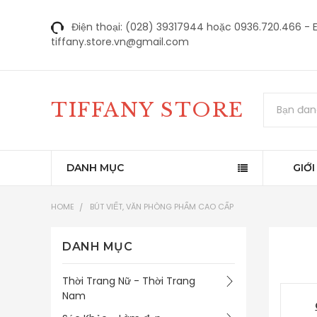
Điện thoại: (028) 39317944 hoặc 0936.720.466 - E
tiffany.store.vn@gmail.com
Tìm
TIFFANY STORE
kiếm
DANH MỤC
GIỚI
HOME
BÚT VIẾT, VĂN PHÒNG PHẨM CAO CẤP
DANH MỤC
Thời Trang Nữ - Thời Trang
Nam