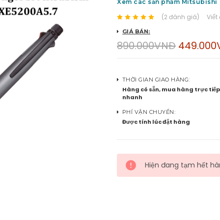
Xem các sản phẩm Mitsubishi
(2 đánh giá)
Viết
GIÁ BÁN:
890.000VNĐ
449.00
THỜI GIAN GIAO HÀNG:
Hàng có sẵn, mua hàng trực tiếp
nhanh
PHÍ VẬN CHUYỂN:
Được tính lúc đặt hàng
Hiện đang tạm hết h