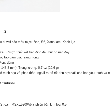
m ái
đầu bi với các màu mực: Đen, Đỏ, Xanh lam, Xanh lục
ze S được thiết kết trên đỉnh đầu bút có nắp đậy.
mờ, tạo cảm giác sang trọng
Kẹp: đồng
x 148,8 mm); Trọng lượng: 0,7 oz (20,6 g)
 vẽ minh họa và phạc thảo, ngoài ra nó rất phù hợp với các bạn yêu thích v
Mitsubishi.
et Stream MSXE5200A5.7 phiên bản kim loại 0.5