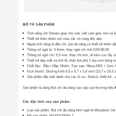
MÔ TẢ SẢN PHẨM
Tính năng Jet Stream giúp cho việc viết cảm giác mịn và ê
Thiết kế thân nhôm với màu sắc vô cùng độc đáo
Ngoài tính năng là đầu chì, bút đa năng có thiết kế thêm 
Thông số ngòi bi: 0.5mm, thay ngòi với mã SXR-80-05
Thông số ngòi chì: 0,5 mm, thay chì kim, đi kèm cục tẩy si
Thiết kế đẹp mắt và tinh tế, thân bút phủ 1 lớp sơn bóng 
Chất liệu: Đầu / Nắp: Nhôm; Trục sau: Nhựa ABS + Sơn; 
Kích thước:
Đường kính 0,5 x 0,7 x 5,8 inch (13,7 x 18,5 
Sản phẩm đặc biệt dành cho các kĩ sư, Sketch, thiết kế ,
Sản phẩm là dòng Bút chì đa năng cao cấp của thương hiệu
Các đặc tính của sản phẩm:
Loại sản phẩm: Bút chì đa năng kèm ngòi bi Mitsubishi J
Mã sản phẩm: MSXE5200A5.7