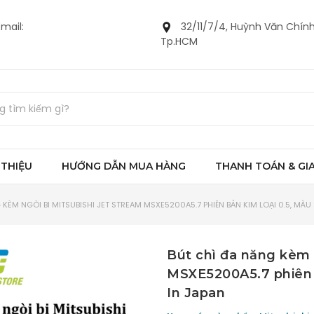
mail:
32/11/7/4, Huỳnh Văn Chính
Tp.HCM
 THIỆU
HƯỚNG DẪN MUA HÀNG
THANH TOÁN & GI
KÈM NGÒI BI MITSUBISHI JET STREAM MSXE5200A5.7 PHIÊN BẢN KIM LOẠI 0.5, MÀU 
Bút chì đa năng kèm 
MSXE5200A5.7 phiên b
In Japan