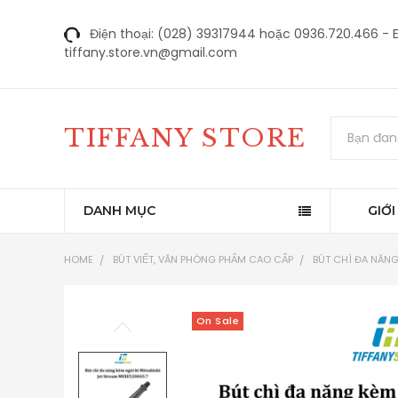
Điện thoại: (028) 39317944 hoặc 0936.720.466 - E
tiffany.store.vn@gmail.com
Tìm
TIFFANY STORE
kiếm
DANH MỤC
GIỚI
HOME
BÚT VIẾT, VĂN PHÒNG PHẨM CAO CẤP
BÚT CHÌ ĐA NĂNG 
On Sale