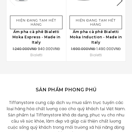
HIỆN ĐANG TẠM HẾT
HIỆN ĐANG TẠM HẾT
HÀNG
HÀNG
Ấm pha cà phê Bialetti
Ấm pha cà phê Bialetti
2
Moka Express - Made in
Moka Induction - Made in
Italy
Italy
1.240.000VNĐ
940.000VNĐ
1.690.000VNĐ
1.490.000VNĐ
Bialetti
Bialetti
SẢN PHẨM PHONG PHÚ
Tiffanystore cung cấp dịch vụ mua sắm trực tuyến các
loại hàng hóa chất lượng cao cho quý khách tại Việt Nam.
Sản phẩm tại Tiffanystore khá đa dạng, phục vụ cho nhu
cầu về sức khỏe, làm đẹp và giúp cải thiện chất lượng
cuộc sống quý khách trong môi trường xã hội năng động