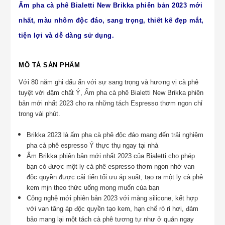
Ấm pha cà phê Bialetti New Brikka phiên bản 2023 mới
nhất, màu nhôm độc đáo, sang trọng, thiết kế đẹp mắt,
tiện lợi và dễ dàng sử dụng.
MÔ TẢ SẢN PHẨM
Với 80 năm ghi dấu ấn với sự sang trọng và hương vị cà phê
tuyệt vời đậm chất Ý, Ấm pha cà phê Bialetti New Brikka phiên
bản mới nhất 2023 cho ra những tách Espresso thơm ngon chỉ
trong vài phút.
Brikka 2023 là ấm pha cà phê độc đáo mang đến trải nghiệm
pha cà phê espresso Ý thực thụ ngay tại nhà
Ấm Brikka phiên bản mới nhất 2023 của Bialetti cho phép
bạn có được một ly cà phê espresso thơm ngon nhờ van
độc quyền được cải tiến tối ưu áp suất, tạo ra một ly cà phê
kem mịn theo thức uống mong muốn của bạn
Công nghệ
mới phiên bản 2023 với màng silicone, kết hợp
với van tăng áp độc quyền tạo kem
, hạn chế rò rỉ hơi, đảm
bảo mang lại một tách cà phê tương tự như ở quán ngay