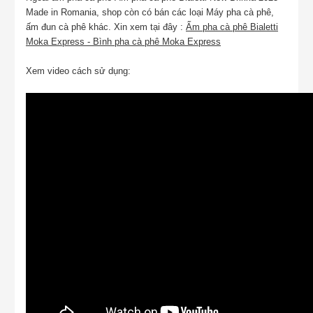
Made in Romania, shop còn có bán các loại Máy pha cà phê,
ấm đun cà phê khác. Xin xem tại đây :
Ấm pha cà phê Bialetti
Moka Express - Bình pha cà phê Moka Express
Xem video cách sử dụng: