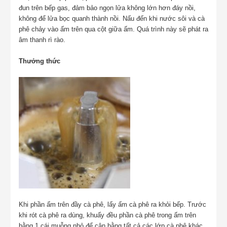
đun trên bếp gas, đảm bảo ngọn lửa không lớn hơn đáy nồi,
không để lửa bọc quanh thành nồi. Nấu đến khi nước sôi và cà
phê chảy vào ấm trên qua cột giữa ấm. Quá trình này sẽ phát ra
âm thanh rì rào.
Thưởng thức
Khi phần ấm trên đầy cà phê, lấy ấm cà phê ra khỏi bếp. Trước
khi rót cà phê ra dùng, khuấy đều phần cà phê trong ấm trên
bằng 1 cái muỗng nhỏ để cân bằng tất cả các lớp cà phê khác