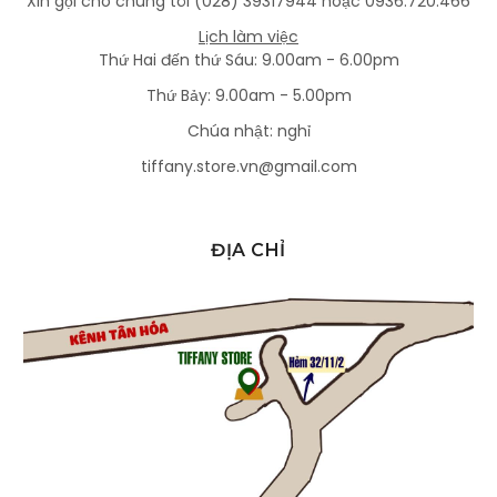
Xin gọi cho chúng tôi (028) 39317944 hoặc 0936.720.466
Lịch làm việc
Thứ Hai đến thứ Sáu: 9.00am - 6.00pm
Thứ Bảy: 9.00am - 5.00pm
Chúa nhật: nghỉ
tiffany.store.vn@gmail.com
ĐỊA CHỈ