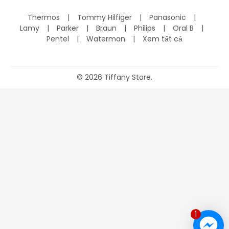
Thermos
Tommy Hilfiger
Panasonic
Lamy
Parker
Braun
Philips
Oral B
Pentel
Waterman
Xem tất cả
©
2026
Tiffany Store.
1