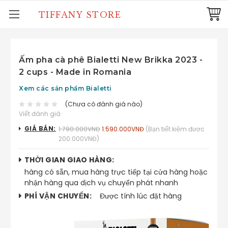
TIFFANY STORE
Ấm pha cà phê Bialetti New Brikka 2023 -
2 cups - Made in Romania
Xem các sản phẩm Bialetti
(Chưa có đánh giá nào)
Viết đánh giá
GIÁ BÁN:
1.790.000VNĐ
1.590.000VNĐ
(Bạn tiết kiệm được
200.000VNĐ)
THỜI GIAN GIAO HÀNG:
hàng có sẵn, mua hàng trực tiếp tại cửa hàng hoặc
nhận hàng qua dịch vụ chuyển phát nhanh
PHÍ VẬN CHUYỂN:
Được tính lúc đặt hàng